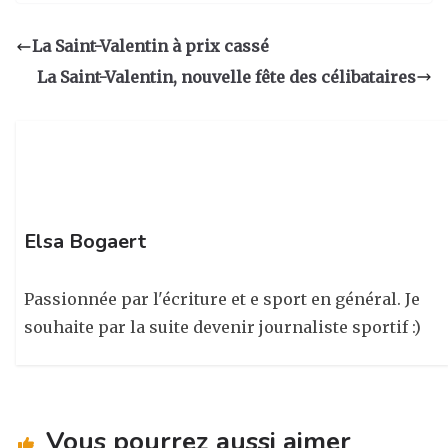
st
c
k
ta
a
e
e
g
La Saint-Valentin à prix cassé
g
b
dI
er
La Saint-Valentin, nouvelle fête des célibataires
ra
o
n
m
o
k
Elsa Bogaert
Passionnée par l'écriture et e sport en général. Je
souhaite par la suite devenir journaliste sportif :)
Vous pourrez aussi aimer