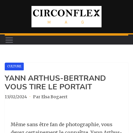
Passer
au
contenu
CULTURE
YANN ARTHUS-BERTRAND
VOUS TIRE LE PORTAIT
13/02/2024
·
Par Elsa Bogaert
Même sans être fan de photographie, vous
devez certainement le connaître. Yann Arthus-