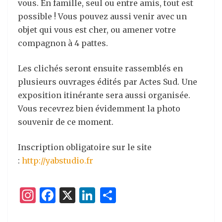
vous. En famille, seul ou entre amis, tout est
possible ! Vous pouvez aussi venir avec un
objet qui vous est cher, ou amener votre
compagnon à 4 pattes.
Les clichés seront ensuite rassemblés en
plusieurs ouvrages édités par Actes Sud. Une
exposition itinérante sera aussi organisée.
Vous recevrez bien évidemment la photo
souvenir de ce moment.
Inscription obligatoire sur le site
:
http://yabstudio.fr
I
F
X
Li
P
n
a
n
ar