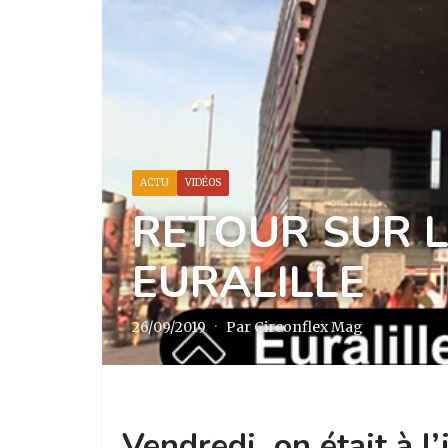
ACTU
VIDÉOS
RETOUR SUR L
EURALILLE
26/09/2019
·
Par Circonflex Mag
Vendredi, on était à l