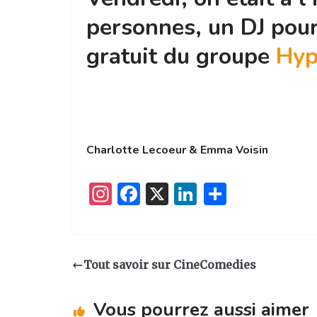
personnes, un DJ pour
gratuit du groupe
Hyp
Charlotte Lecoeur & Emma Voisin
I
F
X
Li
P
n
a
n
ar
st
c
k
ta
a
e
e
g
Tout savoir sur CineComedies
g
b
dI
er
ra
o
n
Vous pourrez aussi aimer