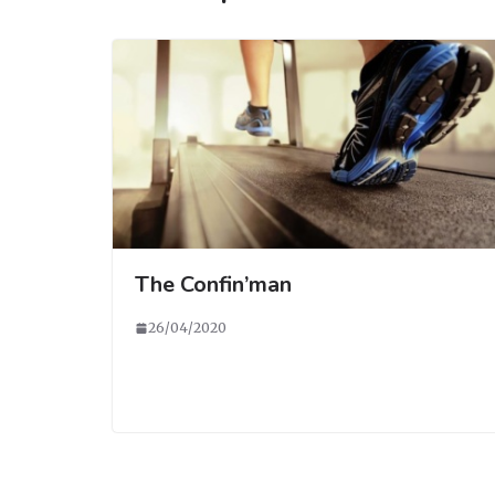
m
o
k
The Confin’man
26/04/2020