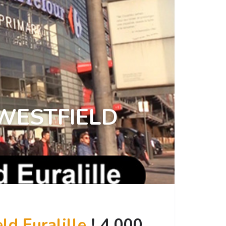
WESTFIELD
ld Euralille
!
4 000