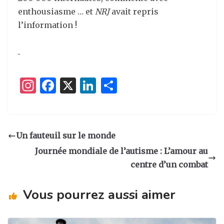
enthousiasme … et
NRJ
avait repris
l’information !
I
F
X
Li
P
n
a
n
ar
st
c
k
ta
a
e
e
g
Un fauteuil sur le monde
g
b
dI
er
Journée mondiale de l’autisme : L’amour au
ra
o
n
centre d’un combat
m
o
Vous pourrez aussi aimer
k