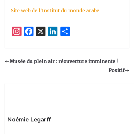
Site web de l’Institut du monde arabe
I
F
X
Li
P
n
a
n
ar
st
c
k
ta
a
e
e
g
Musée du plein air : réouverture imminente !
g
b
dI
er
Positif
ra
o
n
m
o
k
Noémie Legarff