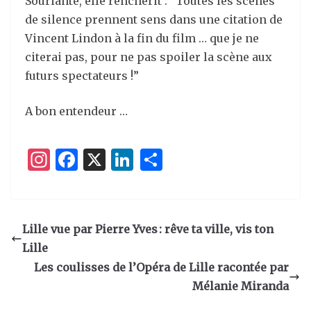
Souriante, elle renchérit : “Toutes les scènes
de silence prennent sens dans une citation de
Vincent Lindon à la fin du film … que je ne
citerai pas, pour ne pas spoiler la scène aux
futurs spectateurs !”
A bon entendeur …
I
F
X
Li
P
n
a
n
ar
st
c
k
ta
a
e
e
g
Lille vue par Pierre Yves : rêve ta ville, vis ton
g
b
dI
er
Lille
ra
o
n
Les coulisses de l’Opéra de Lille racontée par
m
o
Mélanie Miranda