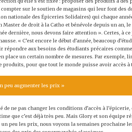
ction qu’elle s’est fixée : proposer des produits à des p
ompter sur le soutien de magasins qui leur font des don
ation nationale des Épiceries Solidaires) qui chaque an
en Master de droit à la Catho et bénévole depuis un an, l
ée dernière, nous devons faire attention ». Certes, à ce 
ausse. « C’est encore le début d’année, beaucoup d’étud
ir répondre aux besoins des étudiants précaires comme l’
en place un certain nombre de mesures. Par exemple, li
 produits, pour que tout le monde puisse avoir accès à 
un peu augmenter les prix »
dé de ne pas changer les conditions d’accès à l’épicerie,
stime que c’est déjà très peu. Mais Glory et son équipe r
 un peu les prix, nous voyons la semaines prochaine les