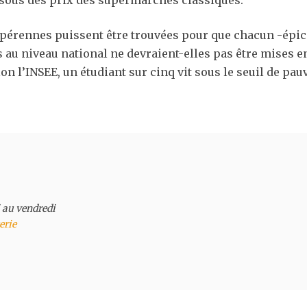
ssous des prix des supermarchés classiques.
pérennes puissent être trouvées pour que chacun -épicer
au niveau national ne devraient-elles pas être mises en
on l’INSEE, un étudiant sur cinq vit sous le seuil de pauv
 au vendredi 

erie