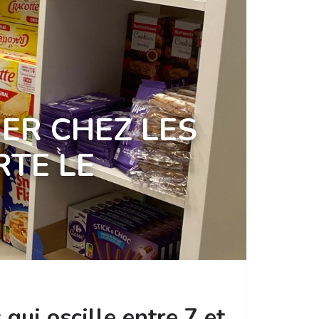
NER CHEZ LES
RTE LE
qui oscille entre 7 et