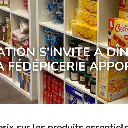
TION S’INVITE À DÎ
A FÉDÉPICERIE APPO
ix sur les produits essentiels 