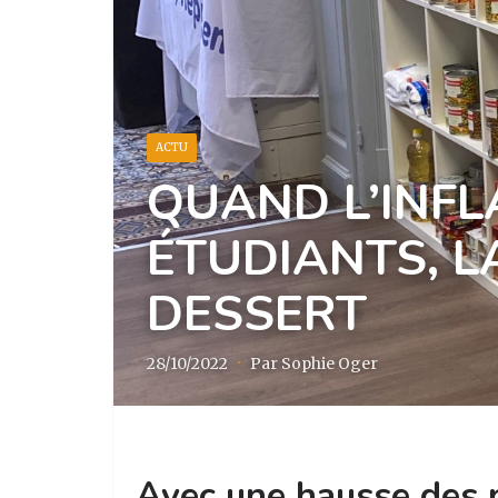
ACTU
QUAND L’INFLA
ÉTUDIANTS, L
DESSERT
28/10/2022
·
Par Sophie Oger
Avec une hausse des pr