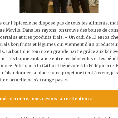
s car l’épicerie ne dispose pas de tous les aliments, ma
ue Maylis. Dans les rayons, on trouve des boites de cons
certains autres produits frais. « Un cadi de 10 euros chez
 vrais bon fruits et légumes qui viennent d’un producteu
. La boutique tourne en grande partie grâce aux bénévol
 une très bonne ambiance entre les bénévoles et les bénéf
ience Politique à la Catho et bénévole à la Fédépicerie
 d’abandonner la place : « ce projet me tient à cœur, je 
ation actuelle ne s’arrange pas. »
nnée dernière, nous devons faire attention »