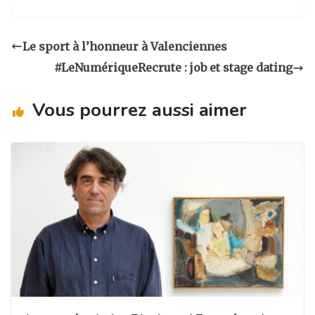
st
c
k
ta
a
e
e
g
Le sport à l’honneur à Valenciennes
g
b
dI
er
#LeNumériqueRecrute : job et stage dating
ra
o
n
m
o
Vous pourrez aussi aimer
k