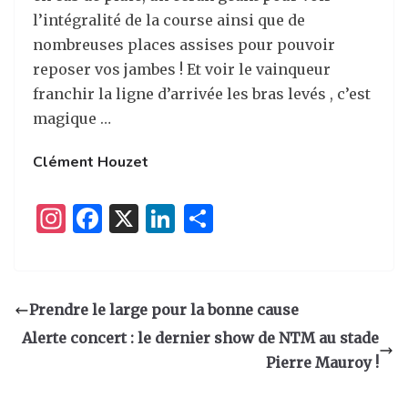
l’intégralité de la course ainsi que de
nombreuses places assises pour pouvoir
reposer vos jambes ! Et voir le vainqueur
franchir la ligne d’arrivée les bras levés , c’est
magique …
Clément Houzet
I
F
X
Li
P
n
a
n
ar
st
c
k
ta
a
e
e
g
Prendre le large pour la bonne cause
g
b
dI
er
Alerte concert : le dernier show de NTM au stade
ra
o
n
Pierre Mauroy !
m
o